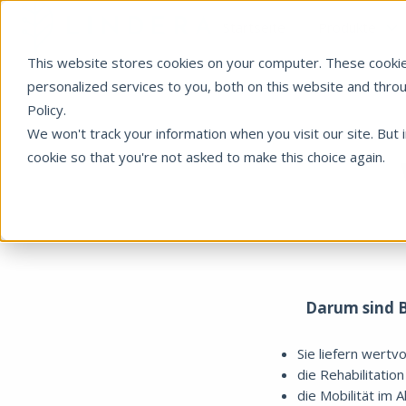
Startseite
Produkte
This website stores cookies on your computer. These cooki
S
t
personalized services to you, both on this website and thro
a
Policy.
r
We won't track your information when you visit our site. But 
t
cookie so that you're not asked to make this choice again.
s
e
i
t
e
Darum sind B
Sie liefern wertv
die Rehabilitatio
die Mobilität im 