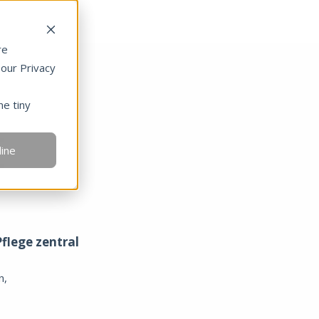
re
 our Privacy
ne tiny
t
line
flege zentral
n,