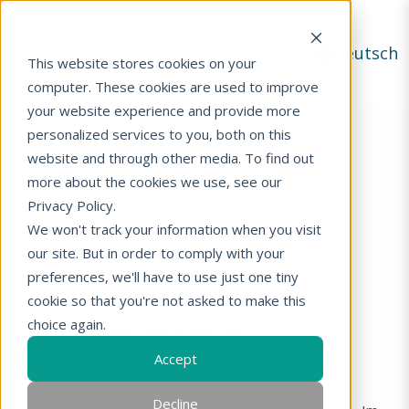
Startseite
Produkte
Deutsch
Lösungen
Über Uns
This website stores cookies on your
S
computer. These cookies are used to improve
News
t
your website experience and provide more
a
personalized services to you, both on this
r
website and through other media. To find out
t
Kompatibilität
s
more about the cookies we use, see our
e
Privacy Policy.
i
We won't track your information when you visit
Die Erklärung zur Geräte und Software
t
our site. But in order to comply with your
Kompatibilität
e
der
preferences, we'll have to use just one tiny
LINDERA Mobilitätsanalyse App
cookie so that you're not asked to make this
choice again.
Zuletzt aktualisiert am:
03.08.2026
Accept
Decline