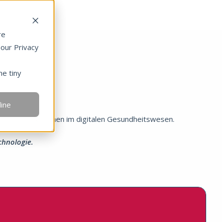
re
 our Privacy
ne tiny
line
bis zu Innovationen im digitalen Gesundheitswesen.
chnologie.