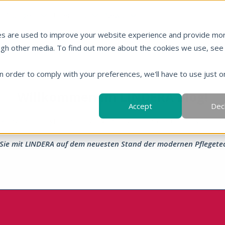
Lösungen
Über Uns
News
es are used to improve your website experience and provide mo
ugh other media. To find out more about the cookies we use, see
in order to comply with your preferences, we'll have to use just o
Willkommen im LINDERA Blog!
Accept
Dec
klungen der digitalen Pflege. Von KI-gestützter Sturzprävention 
 Sie mit LINDERA auf dem neuesten Stand der modernen Pflegete