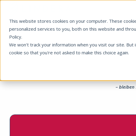
Startseite
Produkte
This website stores cookies on your computer. These cooki
S
t
personalized services to you, both on this website and thro
a
Policy.
r
We won't track your information when you visit our site. But 
t
cookie so that you're not asked to make this choice again.
s
e
i
Entdecken Sie in unserem Blog die neuesten Entwic
t
e
– bleiben