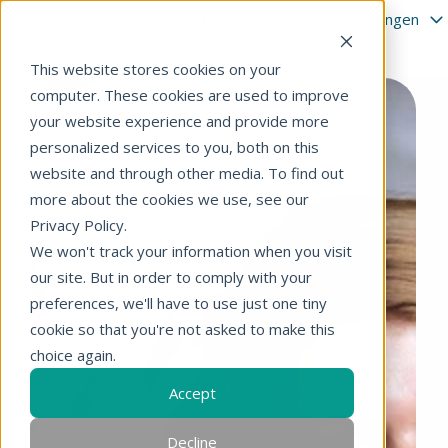
Startseite
Produkte
Lösungen
Über Uns
News
S
This website stores cookies on your
t
computer. These cookies are used to improve
a
your website experience and provide more
r
personalized services to you, both on this
t
website and through other media. To find out
s
more about the cookies we use, see our
e
Privacy Policy.
i
We won't track your information when you visit
t
e
our site. But in order to comply with your
preferences, we'll have to use just one tiny
cookie so that you're not asked to make this
choice again.
Accept
Decline