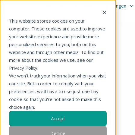
Startseite
Produkte
Lösungen
Über Uns
News
S
This website stores cookies on your
t
computer. These cookies are used to improve
a
your website experience and provide more
r
personalized services to you, both on this
t
website and through other media. To find out
s
more about the cookies we use, see our
e
Privacy Policy.
i
We won't track your information when you visit
t
e
our site. But in order to comply with your
preferences, we'll have to use just one tiny
cookie so that you're not asked to make this
choice again.
Accept
Decline